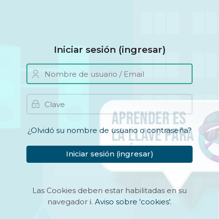
Skip to navigation
Skip to login form
Saltar al contenido principal
Skip to accessibility options
Skip to footer
Skip accessibility options
Iniciar sesión (ingresar)
Nombre de usuario / Email
Saltar a crear una nueva cue
Clave
¿Olvidó su nombre de usuario o contraseña?
Iniciar sesión (ingresar)
Las Cookies deben estar habilitadas en su
navegador
ℹ️
.
Aviso sobre 'cookies'
.